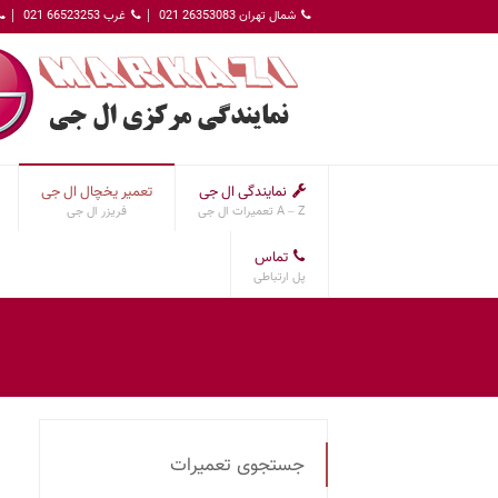
شمال تهران 26353083 021
غرب 66523253 021
نمایندگی ال جی
تعمیر یخچال ال جی
A – Z تعمیرات ال جی
فریزر ال جی
تماس
پل ارتباطی
جستجوی تعمیرات