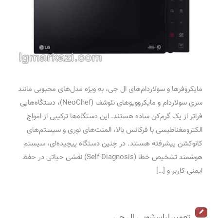
مایکروفرها و سولاردام‌های ال جی، به ویژه مدل‌های محبوبی مانند
سری سولاردام و مایکروویوهای نئوشف (NeoChef)، دستگاه‌هایی
فراتر از یک گرم‌کن ساده هستند. این دستگاه‌ها ترکیبی از امواج
الکترومغناطیسی با فرکانس بالا، المنت‌های نوری و سیستم‌های
کانوکشن پیشرفته هستند. در چنین دستگاه پیچیده‌ای، سیستم
هوشمند تشخیص خطا (Self-Diagnosis) نقشی حیاتی در حفظ
ایمنی کاربر و […]
تعمیر لباسشویی ال جی