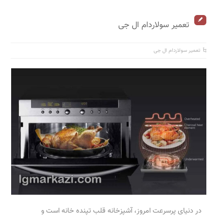
تعمیر سولاردام ال جی
تعمیر سولاردام ال جی
در دنیای پرسرعت امروز، آشپزخانه قلب تپنده خانه است و