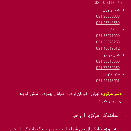
دفتر مرکزی:
تهران- خیابان آزادی- خیابان بهبودی- نبش کوچه
حمید- پلاک 2
نمایندگی مرکزی ال جی
آیا لوازم خانگی ال جی شما نیاز به تعمیر دارد؟
نمایندگی ال جی
مرکزی با پوشش سراسری پایتخت، آماده ارائه خدمات تخصصی به
شماست. ما به عنوان تنها
نمایندگی ال جی در تهران
، با استفاده از
قطعات اورجینال و تکنسین‌های مجرب، سلامت دستگاه شما را
تضمین می‌کنیم. برای دریافت مشاوره و اعزام فوری کارشناس از
نمایندگی تعمیرات ال جی
، همین حالا با ما تماس بگیرید و کیفیت
واقعی خدمات را تجربه کنید.
تیم پشتیبانی ما با
پاسخگویی 24 ساعته در ۷ روز هفته
، همیشه
در دسترس شماست.