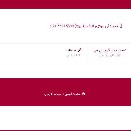
نمایندگی مرکزی (30 خط ویژه) 66015800 021
تعمیر کولر گازی ال جی
خدمات
کولر گازی ال جی
LG مرکزی
صفحه اصلی
حساب کاربری