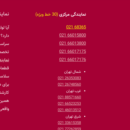
نمای
نمایندگی مرکزی
(30 خط ویژه)
68365 021
آیا لو
66015800 021
دارد؟
66013800 021
سراسر
66017175 021
تخصصی
66017176 021
نماین
قطعات
شمال تهران
سلامت
26353083 021
برای د
26748560 021
غرب تهران
کارشن
88571660 021
همین 
66523253 021
واقعی
46013512 021
شرق تهران
33615358 021
77262859 021