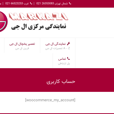
شمال تهران 26353083 021
غرب 66523253 021
نمایندگی ال جی
تعمیر یخچال ال جی
A – Z تعمیرات ال جی
فریزر ال جی
تماس
پل ارتباطی
حساب کاربری
[woocommerce_my_account]